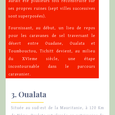
aurait été plusieurs fois reconstruite sur
ses propres ruines (sept villes successives
sont superposées).
Fournissant, au début, un lieu de repos
pour les caravanes de sel traversant le
désert entre Ouadane, Oualata et
Toumbouctou, Tichitt devient, au milieu
du XVIeme siècle, une étape
incontournable dans le parcours
caravanier.
3. Oualata
Située au sud-est de la Mauritanie, à 120 Km