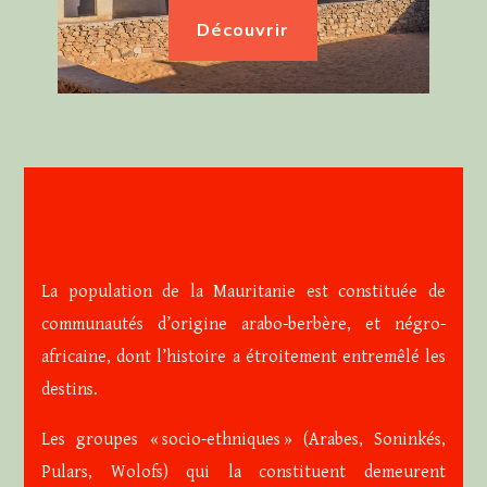
Découvrir
La population de la Mauritanie est constituée de
communautés d’origine arabo-berbère, et négro-
africaine, dont l’histoire a étroitement entremêlé les
destins.
Les groupes « socio-ethniques » (Arabes, Soninkés,
Pulars, Wolofs) qui la constituent demeurent