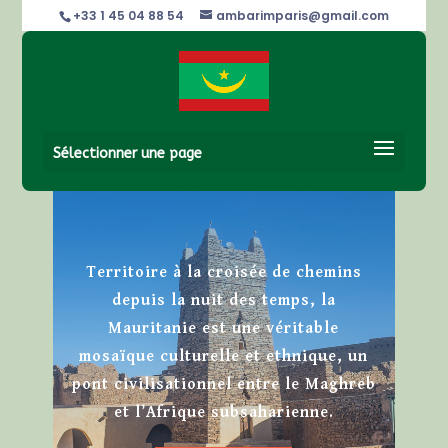
+33 1 45 04 88 54
ambarimparis@gmail.com
Sélectionner une page
Territoire à la croisée de chemins
depuis la nuit des temps, la
Mauritanie est une véritable
mosaïque culturelle et ethnique, un
pont civilisationnel entre le Maghreb
et l’Afrique subsaharienne.